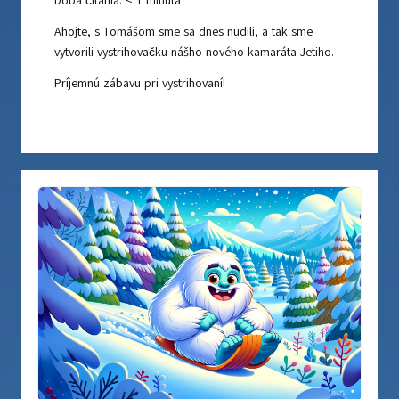
Doba čítania:
< 1
minúta
Ahojte, s Tomášom sme sa dnes nudili, a tak sme
vytvorili vystrihovačku nášho nového kamaráta Jetiho.
Príjemnú zábavu pri vystrihovaní!