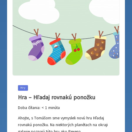
Posted
Hry
in
Hra – Hľadaj rovnakú ponožku
Doba čítania:
< 1
minúta
Ahojte, s Tomášom sme vymysleli novú hru Hľadaj
rovnakú ponožku. Na niektorých planétach na okraji
galaxie poznajú túto hru ako Pexeso.