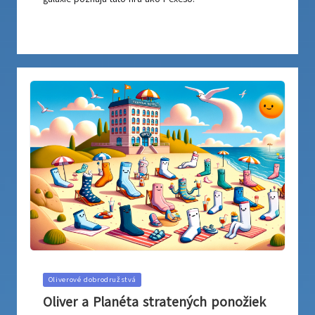
Posted
Oliverové dobrodružstvá
in
Oliver a Planéta stratených ponožiek