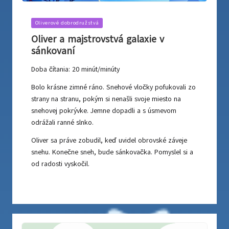
Posted
Oliverové dobrodružstvá
in
Oliver a majstrovstvá galaxie v
sánkovaní
Doba čítania:
20
minút/minúty
Bolo krásne zimné ráno. Snehové vločky pofukovali zo
strany na stranu, pokým si nenašli svoje miesto na
snehovej pokrývke. Jemne dopadli a s úsmevom
odrážali ranné slnko.
Oliver sa práve zobudil, keď uvidel obrovské záveje
snehu. Konečne sneh, bude sánkovačka. Pomyslel si a
od radosti vyskočil.