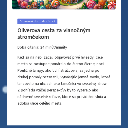
Posted
Oliverové dobrodružstvá
in
Oliverova cesta za vianočným
stromčekom
Doba čítania:
24
minút/minúty
Keď sa na nebi začali objavovať prvé hviezdy, celé
mesto sa postupne ponáralo do čierno čiernej noci.
Pouličné lampy, ako tichí strážcovia, sa jedna po
druhej pomaly rozsvietili, vytvárajúc jemné svetlo, ktoré
tancovalo na uliciach ako tanečníci vo svetelnej show.
Z pohľadu vtáčej perspektívy by to vyzeralo ako
nádherné svetelné reťaze, ktoré sa pravidelne vlnia a
zdobia ulice celého mesta.