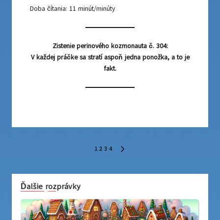
Doba čítania:
11
minút/minúty
Zistenie perinového kozmonauta č. 304:
V každej práčke sa stratí aspoň jedna ponožka, a to je
fakt.
Navigácia
1
2
3
4
NEXT
v
PAGE
článkoch
Ďalšie rozprávky