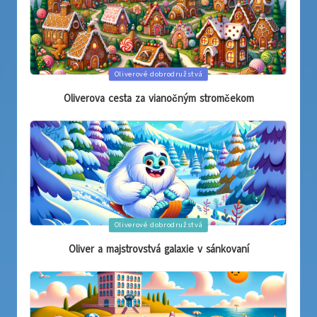
Posted
Oliverové dobrodružstvá
in
Oliverova cesta za vianočným stromčekom
Posted
Oliverové dobrodružstvá
in
Oliver a majstrovstvá galaxie v sánkovaní