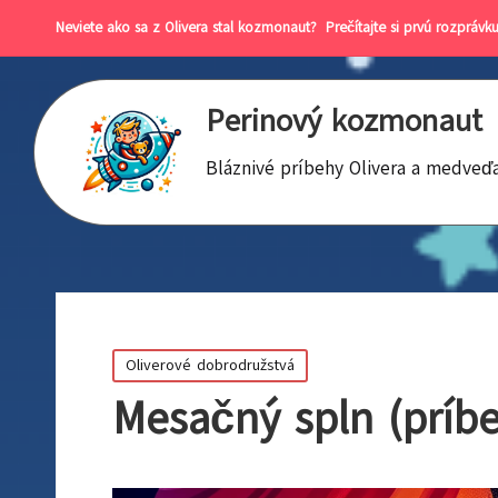
Neviete ako sa z Olivera stal kozmonaut?
Prečítajte si prvú rozprávku
Perinový kozmonaut
Bláznivé príbehy Olivera a medveď
Posted
Oliverové dobrodružstvá
in
Mesačný spln (príbe