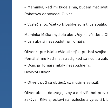
– Maminka, keď mi bude zima, budem mať svete
Pohotovo odpovedal Oliver.
– Vyzleč si to. Všetko k babke som ti už zbalila.
Maminka Miška myslela ako vždy na všetko a Oli
– Len aby si nezabudol na Tomáša.
Oliver si pre istotu ešte silnejšie pritisol sv
Pomáhal mu keď mal strach, keď sa nudil a zaháň
– Ociii, ja Tomáša nikdy nezabudnem…
Odvrkol Oliver.
– Oliver, poď sa obliecť, už musíme vyraziť.
Oliver utekal do svojej izby a o chvíľu bol prez
Zakývali Kike aj ockovi na rozlúčku a vyrazili k 