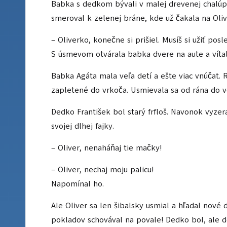
Babka s dedkom bývali v malej drevenej chalúpk
smeroval k zelenej bráne, kde už čakala na Ol
– Oliverko, konečne si prišiel. Musíš si užiť po
S úsmevom otvárala babka dvere na aute a vítal
Babka Agáta mala veľa detí a ešte viac vnúčat. 
zapletené do vrkoča. Usmievala sa od rána do v
Dedko František bol starý frfloš. Navonok vyzer
svojej dlhej fajky.
– Oliver, nenaháňaj tie mačky!
– Oliver, nechaj moju palicu!
Napomínal ho.
Ale Oliver sa len šibalsky usmial a hľadal nové
pokladov schovával na povale! Dedko bol, ale do