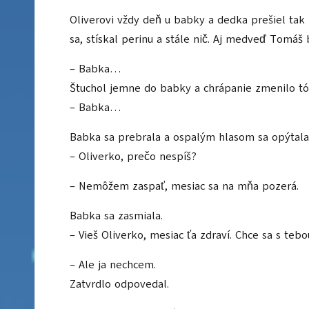
Oliverovi vždy deň u babky a dedka prešiel tak r
sa, stískal perinu a stále nič. Aj medveď Tomáš
– Babka…
Štuchol jemne do babky a chrápanie zmenilo tó
– Babka…
Babka sa prebrala a ospalým hlasom sa opýtala
– Oliverko, prečo nespíš?
– Nemôžem zaspať, mesiac sa na mňa pozerá.
Babka sa zasmiala.
– Vieš Oliverko, mesiac ťa zdraví. Chce sa s tebo
– Ale ja nechcem.
Zatvrdlo odpovedal.