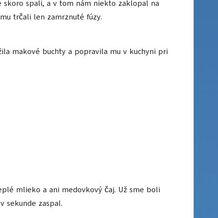
e skoro spali, a v tom nám niekto zaklopal na
mu trčali len zamrznuté fúzy.
žila makové buchty a popravila mu v kuchyni pri
eplé mlieko a ani medovkový čaj. Už sme boli
 v sekunde zaspal.