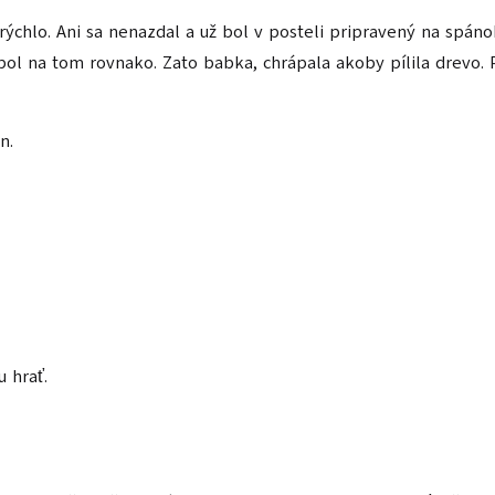
ýchlo. Ani sa nenazdal a už bol v posteli pripravený na spánok
 bol na tom rovnako. Zato babka, chrápala akoby pílila drevo
n.
u hrať.