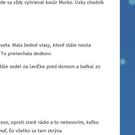
nde sa vždy vyhrieval kocúr Murko. Úzky chodník
eta. Mala šedivé vlasy, ktoré stále nosila
. To prenechala dedkovi.
. Stále sedel na lavičke pred domom a bafkal zo
eso, oproti staré rádio a to nehovorím, koľko
nuť, čo všetko sa tam skrýva.