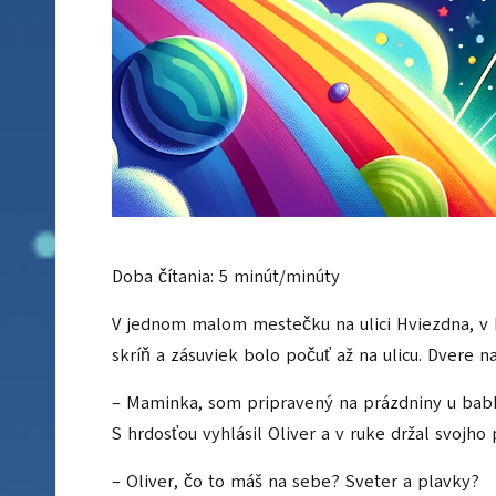
Doba čítania:
5
minút/minúty
V jednom malom mestečku na ulici Hviezdna, v by
skríň a zásuviek bolo počuť až na ulicu. Dvere n
– Maminka, som pripravený na prázdniny u bab
S hrdosťou vyhlásil Oliver a v ruke držal svoj
– Oliver, čo to máš na sebe? Sveter a plavky?