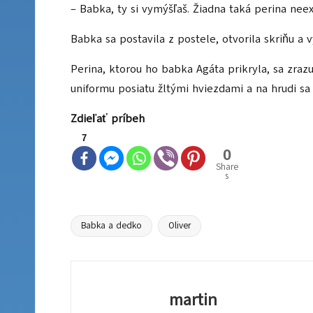
– Babka, ty si vymýšľaš. Žiadna taká perina neexi
Babka sa postavila z postele, otvorila skriňu a 
Perina, ktorou ho babka Agáta prikryla, sa zra
uniformu posiatu žltými hviezdami a na hrudi sa 
Zdieľať príbeh
7
0
Share
s
Babka a dedko
Oliver
Tags:
martin