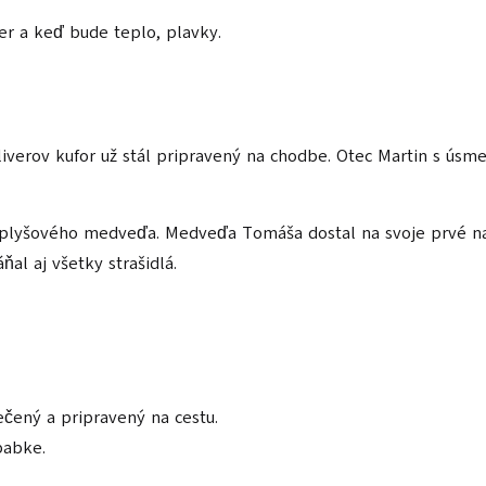
r a keď bude teplo, plavky.
verov kufor už stál pripravený na chodbe. Otec Martin s úsme
ojho plyšového medveďa. Medveďa Tomáša dostal na svoje prvé n
al aj všetky strašidlá.
lečený a pripravený na cestu.
babke.