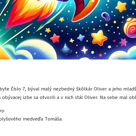
te číslo 7, býval malý nezbedný škôlkár Oliver a jeho mladši
a obývacej izbe sa otvorili a v nich stál Oliver. Na sebe mal ob
ky.
ho plyšového medveďa Tomáša.