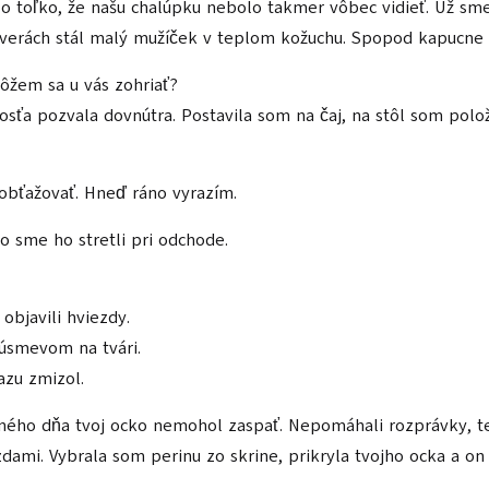
lo toľko, že našu chalúpku nebolo takmer vôbec vidieť. Už sm
o dverách stál malý mužíček v teplom kožuchu. Spopod kapucne 
ôžem sa u vás zohriať?
ťa pozvala dovnútra. Postavila som na čaj, na stôl som polo
bťažovať. Hneď ráno vyrazím.
o sme ho stretli pri odchode.
objavili hviezdy.
 úsmevom na tvári.
azu zmizol.
edného dňa tvoj ocko nemohol zaspať. Nepomáhali rozprávky, t
zdami. Vybrala som perinu zo skrine, prikryla tvojho ocka a on