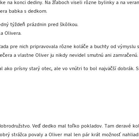
e na konci dediny. Na žľaboch viseli rôzne bylinky a na vera
ivera babka s dedkom.
sledný týždeň prázdnin pred škôlkou.
a Olivera.
Rada pre nich pripravovala rôzne koláče a buchty od výmyslu sv
ečera a vlastne Oliver ju nikdy nevidel smutnú ani zamračenú
al ako prísny starý otec, ale vo vnútri to bol najväčší dobrák
 dobrodružstvo. Veď dedko mal toľko pokladov. Tam deravé kol
brý strážca povaly a Oliver mal len pár krát možnosť nahliad