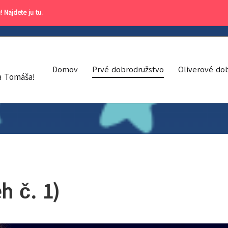
! Najdete ju tu
.
Domov
Prvé dobrodružstvo
Oliverové do
a Tomáša!
h č. 1)