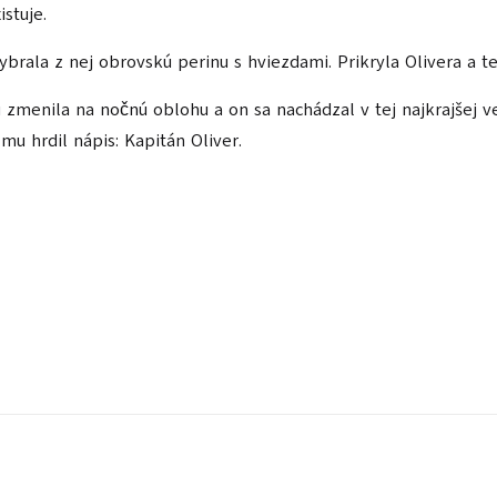
stuje.
vybrala z nej obrovskú perinu s hviezdami. Prikryla Olivera a t
zu zmenila na nočnú oblohu a on sa nachádzal v tej najkrajšej
mu hrdil nápis: Kapitán Oliver.