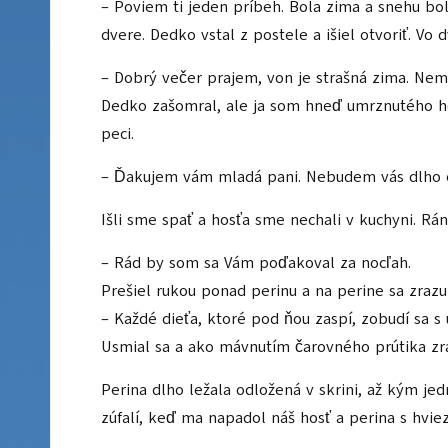
– Poviem ti jeden príbeh. Bola zima a snehu bo
dvere. Dedko vstal z postele a išiel otvoriť. V
– Dobrý večer prajem, von je strašná zima. Nem
Dedko zašomral, ale ja som hneď umrznutého hos
peci.
– Ďakujem vám mladá pani. Nebudem vás dlho o
Išli sme spať a hosťa sme nechali v kuchyni. Rán
– Rád by som sa Vám poďakoval za nocľah.
Prešiel rukou ponad perinu a na perine sa zrazu 
– Každé dieťa, ktoré pod ňou zaspí, zobudí sa s
Usmial sa a ako mávnutím čarovného prútika zr
Perina dlho ležala odložená v skrini, až kým j
zúfalí, keď ma napadol náš hosť a perina s hvie