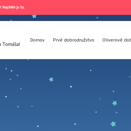
! Najdete ju tu
.
Domov
Prvé dobrodružstvo
Oliverové do
a Tomáša!