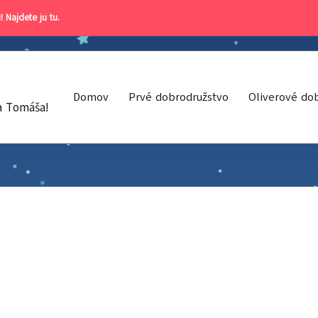
! Najdete ju tu
.
Domov
Prvé dobrodružstvo
Oliverové do
a Tomáša!