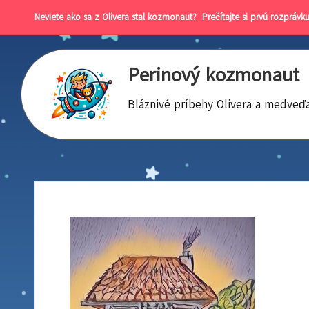
Neviete ako sa z Olivera stal kozmonaut?
Prečítajte si prvú rozprávku
Perinový kozmonaut
Bláznivé príbehy Olivera a medveď